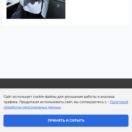
Copyright © 2026
Школа парфюмерного искусства и
Сайт использует cookie-файлы для улучшения работы и анализа
аромапсихологии Aromaobraz School
трафика. Продолжая использовать сайт, вы соглашаетесь с -
Политикой
обработки персональных данных
.
Политика конфиденциальности
|
Пользовательское
соглашение
ПРИНЯТЬ И СКРЫТЬ