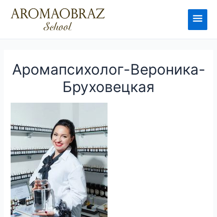
Перейти
к
Глав
содержимому
мен
Аромапсихолог-Вероника-
Бруховецкая