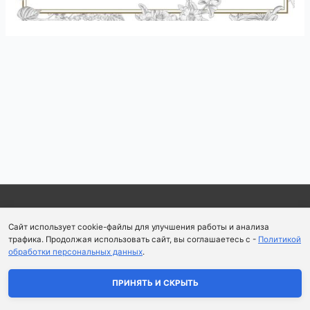
Навигация
по
записям
Copyright © 2026
Школа парфюмерного искусства и
Сайт использует cookie-файлы для улучшения работы и анализа
аромапсихологии Aromaobraz School
трафика. Продолжая использовать сайт, вы соглашаетесь с -
Политикой
обработки персональных данных
.
Политика конфиденциальности
|
Пользовательское
соглашение
ПРИНЯТЬ И СКРЫТЬ