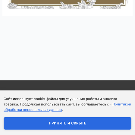
Навигация
по
записям
Copyright © 2026
Школа парфюмерного искусства и
Сайт использует cookie-файлы для улучшения работы и анализа
аромапсихологии Aromaobraz School
трафика. Продолжая использовать сайт, вы соглашаетесь с -
Политикой
обработки персональных данных
.
Политика конфиденциальности
|
Пользовательское
соглашение
ПРИНЯТЬ И СКРЫТЬ