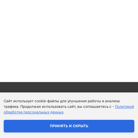
Copyright © 2026
Школа парфюмерного искусства и
Сайт использует cookie-файлы для улучшения работы и анализа
аромапсихологии Aromaobraz School
трафика. Продолжая использовать сайт, вы соглашаетесь с -
Политикой
обработки персональных данных
.
Политика конфиденциальности
|
Пользовательское
соглашение
ПРИНЯТЬ И СКРЫТЬ