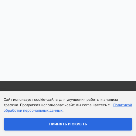
Copyright © 2026
Школа парфюмерного искусства и
Сайт использует cookie-файлы для улучшения работы и анализа
аромапсихологии Aromaobraz School
трафика. Продолжая использовать сайт, вы соглашаетесь с -
Политикой
обработки персональных данных
.
Политика конфиденциальности
|
Пользовательское
соглашение
ПРИНЯТЬ И СКРЫТЬ