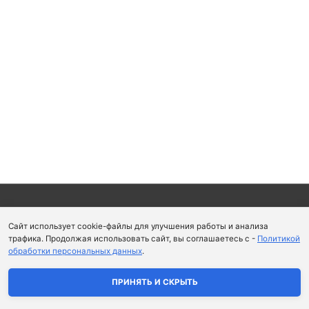
Copyright © 2026
Школа парфюмерного искусства и
Сайт использует cookie-файлы для улучшения работы и анализа
аромапсихологии Aromaobraz School
трафика. Продолжая использовать сайт, вы соглашаетесь с -
Политикой
обработки персональных данных
.
Политика конфиденциальности
|
Пользовательское
соглашение
ПРИНЯТЬ И СКРЫТЬ