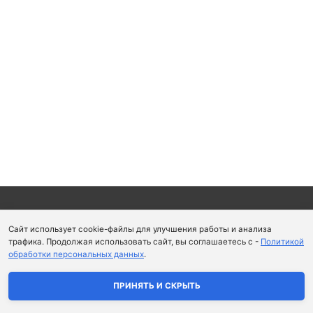
Copyright © 2026
Школа парфюмерного искусства и
Сайт использует cookie-файлы для улучшения работы и анализа
аромапсихологии Aromaobraz School
трафика. Продолжая использовать сайт, вы соглашаетесь с -
Политикой
обработки персональных данных
.
Политика конфиденциальности
|
Пользовательское
соглашение
ПРИНЯТЬ И СКРЫТЬ