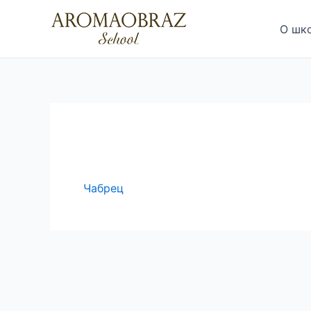
Перейти
к
О шк
содержимому
Чабрец
Навигация
по
записям