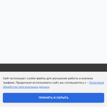
Copyright © 2026
Школа парфюмерного искусства и
Сайт использует cookie-файлы для улучшения работы и анализа
аромапсихологии Aromaobraz School
трафика. Продолжая использовать сайт, вы соглашаетесь с -
Политикой
обработки персональных данных
.
Политика конфиденциальности
|
Пользовательское
соглашение
ПРИНЯТЬ И СКРЫТЬ