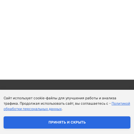
Copyright © 2026
Школа парфюмерного искусства и
Сайт использует cookie-файлы для улучшения работы и анализа
аромапсихологии Aromaobraz School
трафика. Продолжая использовать сайт, вы соглашаетесь с -
Политикой
обработки персональных данных
.
Политика конфиденциальности
|
Пользовательское
соглашение
ПРИНЯТЬ И СКРЫТЬ