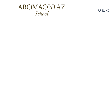
Перейти
к
О шк
содержимому