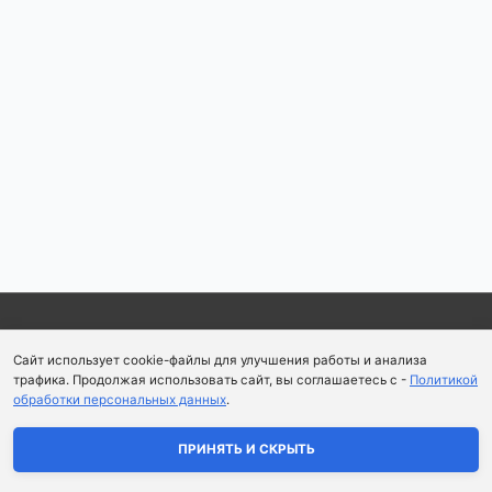
Copyright © 2026
Школа парфюмерного искусства и
Сайт использует cookie-файлы для улучшения работы и анализа
аромапсихологии Aromaobraz School
трафика. Продолжая использовать сайт, вы соглашаетесь с -
Политикой
обработки персональных данных
.
Политика конфиденциальности
|
Пользовательское
соглашение
ПРИНЯТЬ И СКРЫТЬ