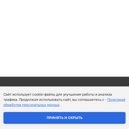
Copyright © 2026
Школа парфюмерного искусства и
Сайт использует cookie-файлы для улучшения работы и анализа
аромапсихологии Aromaobraz School
трафика. Продолжая использовать сайт, вы соглашаетесь с -
Политикой
обработки персональных данных
.
Политика конфиденциальности
|
Пользовательское
соглашение
ПРИНЯТЬ И СКРЫТЬ