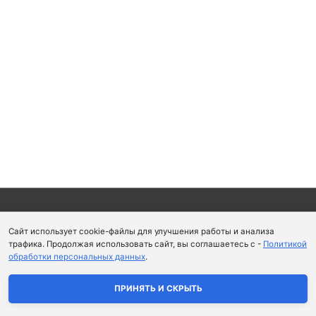
Copyright © 2026
Школа парфюмерного искусства и
Сайт использует cookie-файлы для улучшения работы и анализа
аромапсихологии Aromaobraz School
трафика. Продолжая использовать сайт, вы соглашаетесь с -
Политикой
обработки персональных данных
.
Политика конфиденциальности
|
Пользовательское
соглашение
ПРИНЯТЬ И СКРЫТЬ