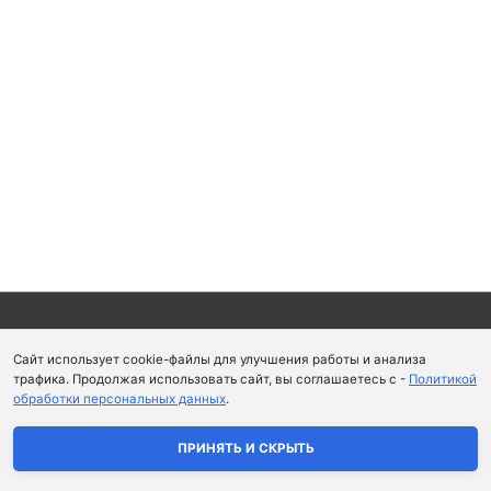
Copyright © 2026
Школа парфюмерного искусства и
Сайт использует cookie-файлы для улучшения работы и анализа
аромапсихологии Aromaobraz School
трафика. Продолжая использовать сайт, вы соглашаетесь с -
Политикой
обработки персональных данных
.
Политика конфиденциальности
|
Пользовательское
соглашение
ПРИНЯТЬ И СКРЫТЬ