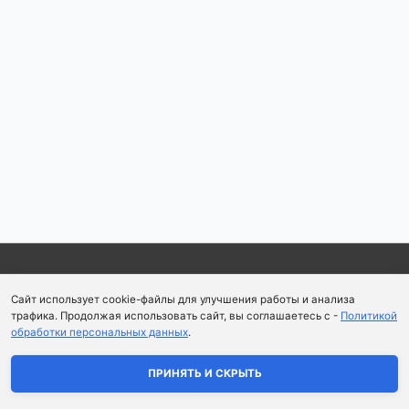
Copyright © 2026
Школа парфюмерного искусства и
Сайт использует cookie-файлы для улучшения работы и анализа
аромапсихологии Aromaobraz School
трафика. Продолжая использовать сайт, вы соглашаетесь с -
Политикой
обработки персональных данных
.
Политика конфиденциальности
|
Пользовательское
соглашение
ПРИНЯТЬ И СКРЫТЬ