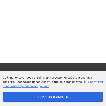
Copyright © 2026
Школа парфюмерного искусства и
Сайт использует cookie-файлы для улучшения работы и анализа
аромапсихологии Aromaobraz School
трафика. Продолжая использовать сайт, вы соглашаетесь с -
Политикой
обработки персональных данных
.
Политика конфиденциальности
|
Пользовательское
соглашение
ПРИНЯТЬ И СКРЫТЬ