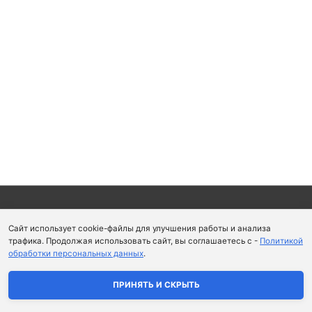
Copyright © 2026
Школа парфюмерного искусства и
Сайт использует cookie-файлы для улучшения работы и анализа
аромапсихологии Aromaobraz School
трафика. Продолжая использовать сайт, вы соглашаетесь с -
Политикой
обработки персональных данных
.
Политика конфиденциальности
|
Пользовательское
соглашение
ПРИНЯТЬ И СКРЫТЬ