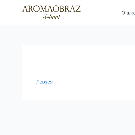
Перейти
к
О шк
содержимому
Левзея
Навигация
по
записям