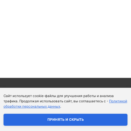
Copyright © 2026
Школа парфюмерного искусства и
Сайт использует cookie-файлы для улучшения работы и анализа
аромапсихологии Aromaobraz School
трафика. Продолжая использовать сайт, вы соглашаетесь с -
Политикой
обработки персональных данных
.
Политика конфиденциальности
|
Пользовательское
соглашение
ПРИНЯТЬ И СКРЫТЬ