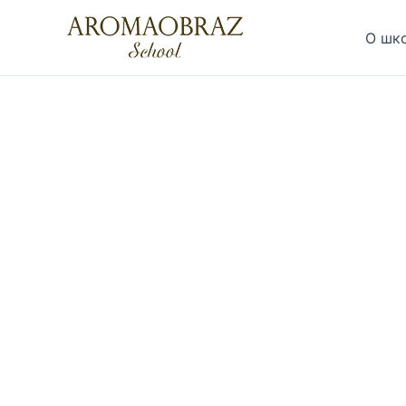
Перейти
к
О шк
содержимому