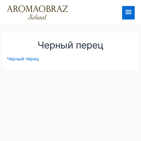
Перейти
к
Глав
содержимому
мен
Черный перец
Черный перец
Навигация
по
записям