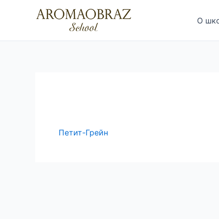
Перейти
к
О шк
содержимому
Петит-Грейн
Навигация
по
записям