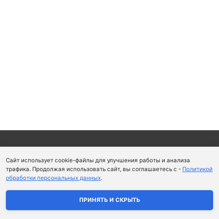
Copyright © 2026
Школа парфюмерного искусства и
Сайт использует cookie-файлы для улучшения работы и анализа
аромапсихологии Aromaobraz School
трафика. Продолжая использовать сайт, вы соглашаетесь с -
Политикой
обработки персональных данных
.
Политика конфиденциальности
|
Пользовательское
соглашение
ПРИНЯТЬ И СКРЫТЬ