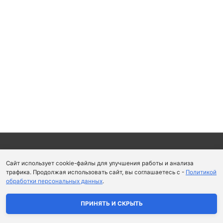
Copyright © 2026
Школа парфюмерного искусства и
Сайт использует cookie-файлы для улучшения работы и анализа
аромапсихологии Aromaobraz School
трафика. Продолжая использовать сайт, вы соглашаетесь с -
Политикой
обработки персональных данных
.
Политика конфиденциальности
|
Пользовательское
соглашение
ПРИНЯТЬ И СКРЫТЬ