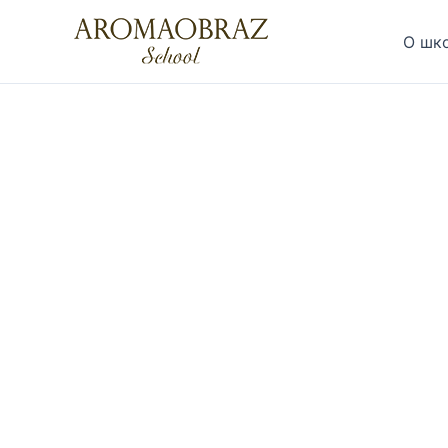
Перейти
к
О шк
содержимому