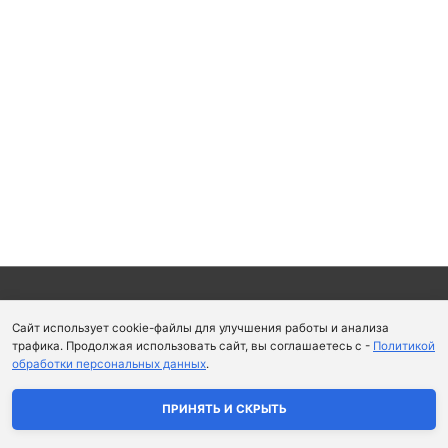
Copyright © 2026
Школа парфюмерного искусства и
Сайт использует cookie-файлы для улучшения работы и анализа
аромапсихологии Aromaobraz School
трафика. Продолжая использовать сайт, вы соглашаетесь с -
Политикой
обработки персональных данных
.
Политика конфиденциальности
|
Пользовательское
соглашение
ПРИНЯТЬ И СКРЫТЬ