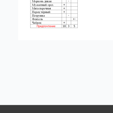
Навигация
по
записям