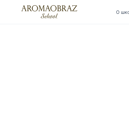
Перейти
к
О шк
содержимому