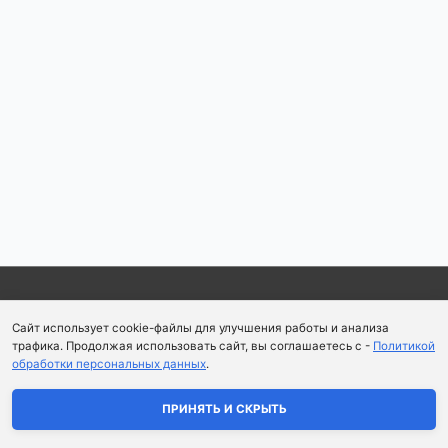
Copyright © 2026
Школа парфюмерного искусства и
Сайт использует cookie-файлы для улучшения работы и анализа
аромапсихологии Aromaobraz School
трафика. Продолжая использовать сайт, вы соглашаетесь с -
Политикой
обработки персональных данных
.
Политика конфиденциальности
|
Пользовательское
соглашение
ПРИНЯТЬ И СКРЫТЬ