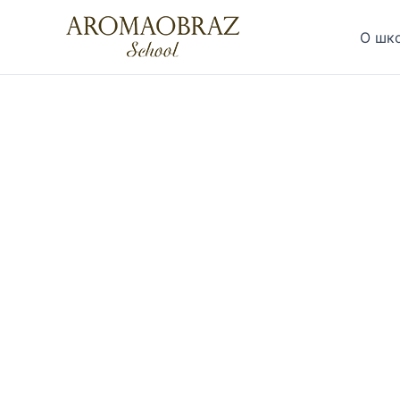
Перейти
к
О шк
содержимому