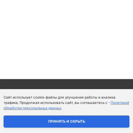
Copyright © 2026
Школа парфюмерного искусства и
Сайт использует cookie-файлы для улучшения работы и анализа
аромапсихологии Aromaobraz School
трафика. Продолжая использовать сайт, вы соглашаетесь с -
Политикой
обработки персональных данных
.
Политика конфиденциальности
|
Пользовательское
соглашение
ПРИНЯТЬ И СКРЫТЬ