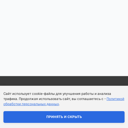
Copyright © 2026
Школа парфюмерного искусства и
Сайт использует cookie-файлы для улучшения работы и анализа
аромапсихологии Aromaobraz School
трафика. Продолжая использовать сайт, вы соглашаетесь с -
Политикой
обработки персональных данных
.
Политика конфиденциальности
|
Пользовательское
соглашение
ПРИНЯТЬ И СКРЫТЬ