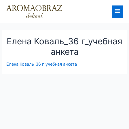
Перейти
к
Глав
содержимому
мен
Елена Коваль_36 г_учебная
анкета
Елена Коваль_36 г_учебная анкета
Навигация
по
записям