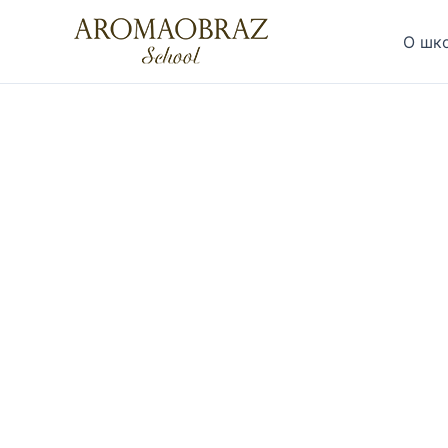
Перейти
к
О шк
содержимому