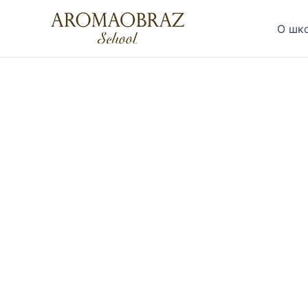
Перейти
к
О шк
содержимому