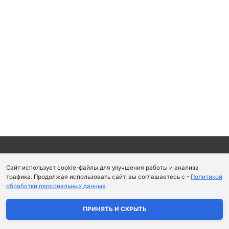
Copyright © 2026
Школа парфюмерного искусства и
Сайт использует cookie-файлы для улучшения работы и анализа
аромапсихологии Aromaobraz School
трафика. Продолжая использовать сайт, вы соглашаетесь с -
Политикой
обработки персональных данных
.
Политика конфиденциальности
|
Пользовательское
соглашение
ПРИНЯТЬ И СКРЫТЬ