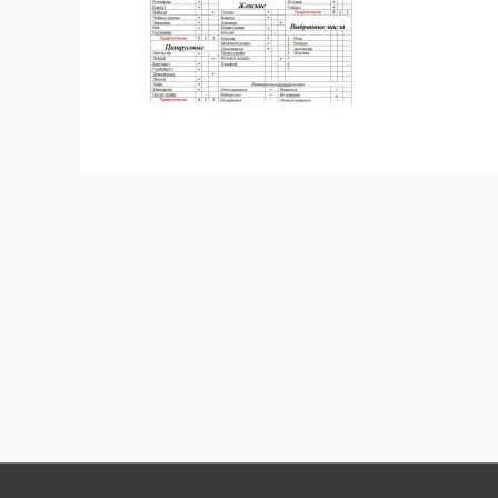
Навигация
по
записям