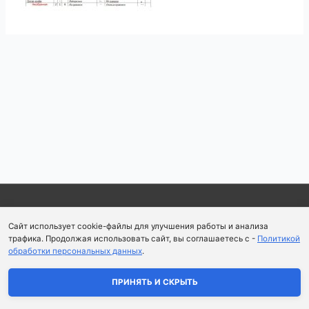
Навигация
по
записям
Copyright © 2026
Школа парфюмерного искусства и
Сайт использует cookie-файлы для улучшения работы и анализа
аромапсихологии Aromaobraz School
трафика. Продолжая использовать сайт, вы соглашаетесь с -
Политикой
обработки персональных данных
.
Политика конфиденциальности
|
Пользовательское
соглашение
ПРИНЯТЬ И СКРЫТЬ