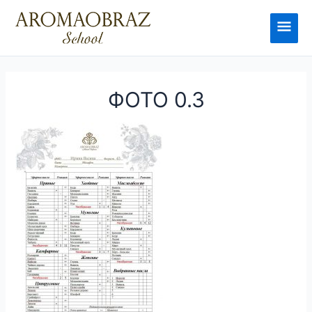
Перейти
к
Глав
содержимому
мен
ФОТО 0.3