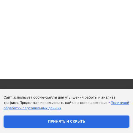
Copyright © 2026
Школа парфюмерного искусства и
Сайт использует cookie-файлы для улучшения работы и анализа
аромапсихологии Aromaobraz School
трафика. Продолжая использовать сайт, вы соглашаетесь с -
Политикой
обработки персональных данных
.
Политика конфиденциальности
|
Пользовательское
соглашение
ПРИНЯТЬ И СКРЫТЬ