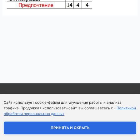
Навигация
по
записям
Copyright © 2026
Школа парфюмерного искусства и
Сайт использует cookie-файлы для улучшения работы и анализа
аромапсихологии Aromaobraz School
трафика. Продолжая использовать сайт, вы соглашаетесь с -
Политикой
обработки персональных данных
.
Политика конфиденциальности
|
Пользовательское
соглашение
ПРИНЯТЬ И СКРЫТЬ