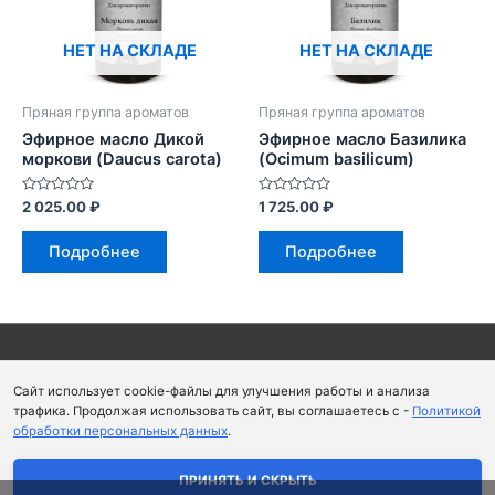
НЕТ НА СКЛАДЕ
НЕТ НА СКЛАДЕ
Пряная группа ароматов
Пряная группа ароматов
Эфирное масло Дикой
Эфирное масло Базилика
моркови (Daucus carota)
(Ocimum basilicum)
Оценка
Оценка
2 025.00
₽
1 725.00
₽
0
0
из
из
5
5
Подробнее
Подробнее
Copyright © 2026
Школа парфюмерного искусства и
Сайт использует cookie-файлы для улучшения работы и анализа
аромапсихологии Aromaobraz School
трафика. Продолжая использовать сайт, вы соглашаетесь с -
Политикой
обработки персональных данных
.
Политика конфиденциальности
|
Пользовательское
соглашение
ПРИНЯТЬ И СКРЫТЬ