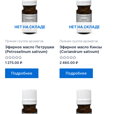
НЕТ НА СКЛАДЕ
НЕТ НА СКЛАДЕ
Пряная группа ароматов
Пряная группа ароматов
Эфирное масло Петрушки
Эфирное масло Кинзы
(Petrоsеlinum sativum)
(Coriandrum sativum)
Оценка
Оценка
1 275.00
₽
2 460.00
₽
0
0
из
из
5
5
Подробнее
Подробнее