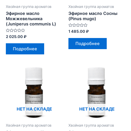
Хвойная группа ароматов
Хвойная группа ароматов
Эфирное масло
Эфирное масло Сосны
Можжевельника
(Pinus mugo)
(Juniperus communis L)
Оценка
1 485.00
₽
0
Оценка
2 025.00
₽
из
0
5
Подробнее
из
5
Подробнее
НЕТ НА СКЛАДЕ
НЕТ НА СКЛАДЕ
Хвойная группа ароматов
Хвойная группа ароматов