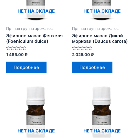
НЕТ НА СКЛАДЕ
НЕТ НА СКЛАДЕ
Пряная группа ароматов
Пряная группа ароматов
Эфирное масло Фенхеля
Эфирное масло Дикой
(Foeniculum dulce)
моркови (Daucus carota)
Оценка
Оценка
1 485.00
₽
2 025.00
₽
0
0
из
из
5
5
Подробнее
Подробнее
НЕТ НА СКЛАДЕ
НЕТ НА СКЛАДЕ