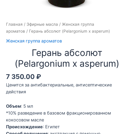
Главная
/
Эфирные масла
/
Женская группа
ароматов
/ Герань абсолют (Pelargonium x asperum)
Женская группа ароматов
Герань абсолют
(Pelargonium x asperum)
7 350.00
₽
Ценится за антибактериальные, антисептические
действия
Объем
: 5 мл
*10% разведение в базовом фракционированном
кокосовом масле
Происхождение
: Египет
Способ получения
: экстракция с помощью