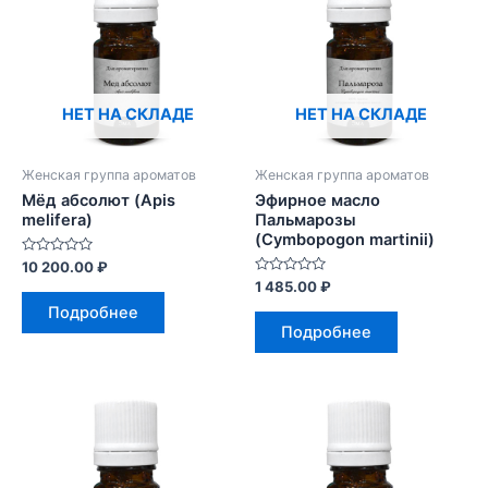
НЕТ НА СКЛАДЕ
НЕТ НА СКЛАДЕ
Женская группа ароматов
Женская группа ароматов
Мёд абсолют (Apis
Эфирное масло
melifera)
Пальмарозы
(Cymbopogon martinii)
Оценка
10 200.00
₽
0
Оценка
1 485.00
₽
из
0
5
Подробнее
из
5
Подробнее