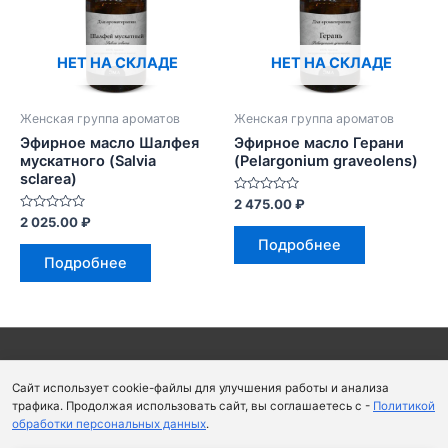
НЕТ НА СКЛАДЕ
НЕТ НА СКЛАДЕ
Женская группа ароматов
Женская группа ароматов
Эфирное масло Шалфея
Эфирное масло Герани
мускатного (Salvia
(Pelargonium graveolens)
sclarea)
Оценка
2 475.00
₽
0
Оценка
2 025.00
₽
из
0
5
Подробнее
из
5
Подробнее
Copyright © 2026
Школа парфюмерного искусства и
Сайт использует cookie-файлы для улучшения работы и анализа
аромапсихологии Aromaobraz School
трафика. Продолжая использовать сайт, вы соглашаетесь с -
Политикой
обработки персональных данных
.
Политика конфиденциальности
|
Пользовательское