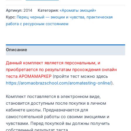
товара
Комплект
Артикул:
2014
Категория:
«Ароматы эмоций»
эмоции
Курс:
Перец черный — эмоции и чувства, практическая
и
работа с ресурсным состоянием
чувства
«Черный
перец»
в
Описание
электронном
виде
Данный комплект является персональным, и
приобретается по результатам прохождения онлайн
теста АРОМАМАРКЕР
(пройти тест можно здесь
https://aromaobrazschool.com/aromatesting-online/
).
Комплект поставляется в электронном виде,
становится доступным после покупки в личном
кабинете школы. Предназначается для
самостоятельной работы со своими эмоциями и
чувствами. Перед покупкой вы должны получить
собственный результат теста.