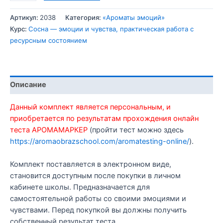
товара
Комплект
Артикул:
2038
Категория:
«Ароматы эмоций»
эмоции
Курс:
Сосна — эмоции и чувства, практическая работа с
и
ресурсным состоянием
чувства
«Сосна»
в
электронном
Описание
виде
Данный комплект является персональным, и
приобретается по результатам прохождения онлайн
теста АРОМАМАРКЕР
(пройти тест можно здесь
https://aromaobrazschool.com/aromatesting-online/
).
Комплект поставляется в электронном виде,
становится доступным после покупки в личном
кабинете школы. Предназначается для
самостоятельной работы со своими эмоциями и
чувствами. Перед покупкой вы должны получить
собственный результат теста.