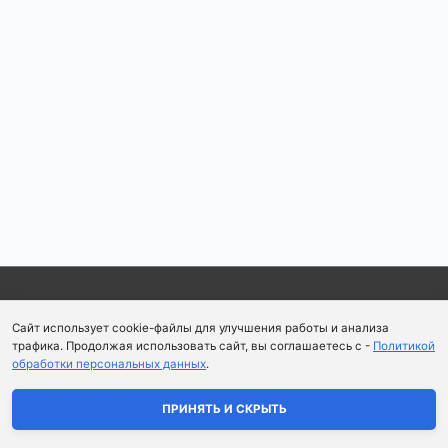
по
записям
Copyright © 2026
Школа парфюмерного искусства и
Сайт использует cookie-файлы для улучшения работы и анализа
аромапсихологии Aromaobraz School
трафика. Продолжая использовать сайт, вы соглашаетесь с -
Политикой
обработки персональных данных
.
Политика конфиденциальности
|
Пользовательское
соглашение
ПРИНЯТЬ И СКРЫТЬ