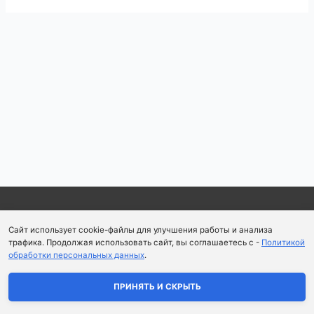
Навигация
по
записям
Copyright © 2026
Школа парфюмерного искусства и
Сайт использует cookie-файлы для улучшения работы и анализа
аромапсихологии Aromaobraz School
трафика. Продолжая использовать сайт, вы соглашаетесь с -
Политикой
обработки персональных данных
.
Политика конфиденциальности
|
Пользовательское
соглашение
ПРИНЯТЬ И СКРЫТЬ