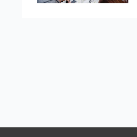
Навигация
по
записям