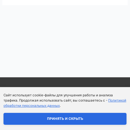
Навигация
по
записям
Copyright © 2026
Школа парфюмерного искусства и
Сайт использует cookie-файлы для улучшения работы и анализа
аромапсихологии Aromaobraz School
трафика. Продолжая использовать сайт, вы соглашаетесь с -
Политикой
обработки персональных данных
.
Политика конфиденциальности
|
Пользовательское
соглашение
ПРИНЯТЬ И СКРЫТЬ